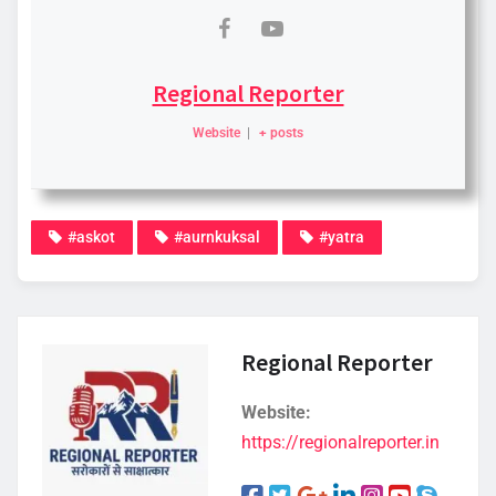
Regional Reporter
Website
|
+ posts
#askot
#aurnkuksal
#yatra
Regional Reporter
Website:
https://regionalreporter.in