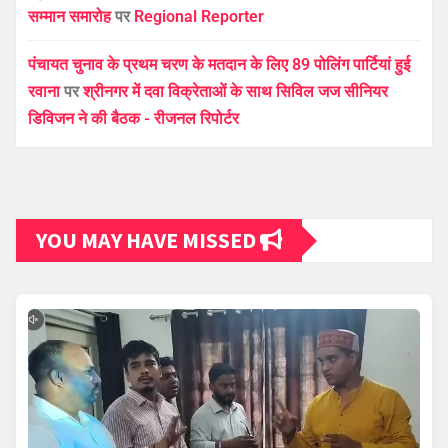
सम्मान समारोह
पर
Regional Reporter
पंचायत चुनाव के प्रथम चरण के मतदान के लिए 89 पोलिंग पार्टियां हुई
रवाना
पर
श्रीनगर में दवा विक्रेताओं के साथ सिविल जज सीनियर
डिविजन ने की बैठक - रीजनल रिपोर्टर
YOU MAY HAVE MISSED