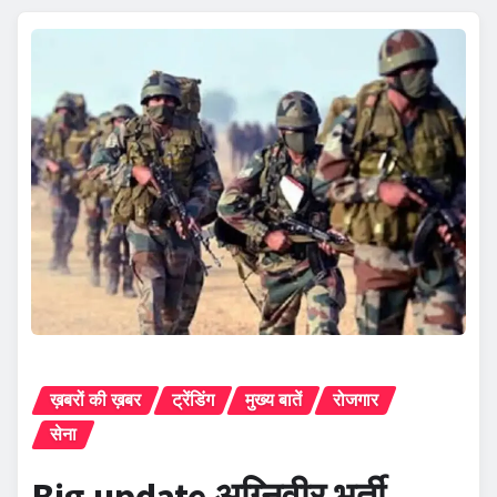
ख़बरों की ख़बर
ट्रेंडिंग
मुख्य बातें
रोजगार
सेना
Big update अग्निवीर भर्ती