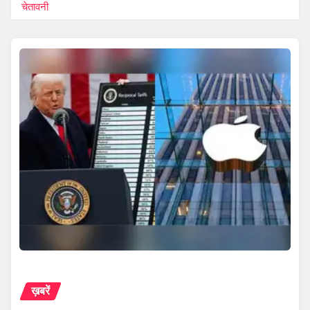
चेतावनी
ख़बरें