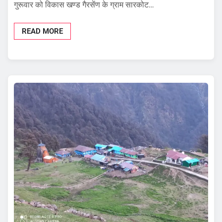
गुरूवार को विकास खण्ड गैरसेंण के ग्राम सारकोट…
READ MORE