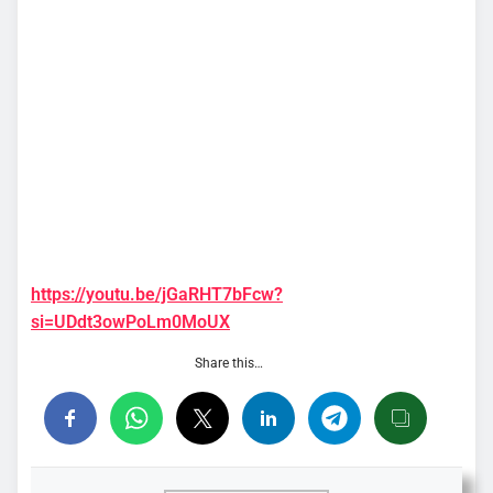
https://youtu.be/jGaRHT7bFcw?
si=UDdt3owPoLm0MoUX
Share this…