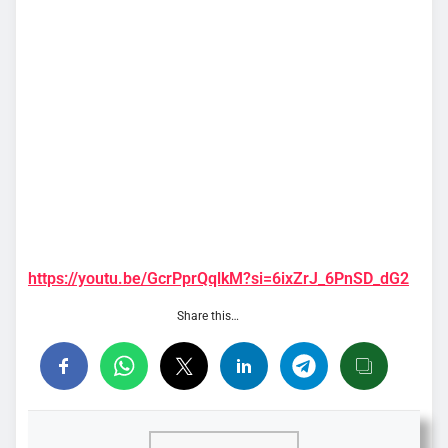
https://youtu.be/GcrPprQqlkM?si=6ixZrJ_6PnSD_dG2
Share this…