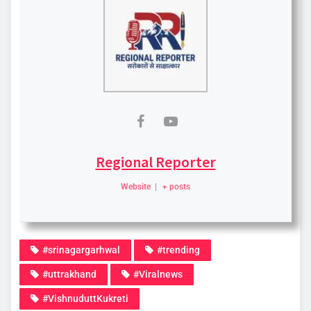
Regional Reporter
Website
|
+ posts
#srinagargarhwal
#trending
#uttrakhand
#Viralnews
#VishnuduttKukreti