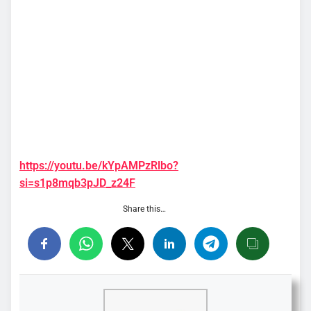
https://youtu.be/kYpAMPzRlbo?
si=s1p8mqb3pJD_z24F
Share this…