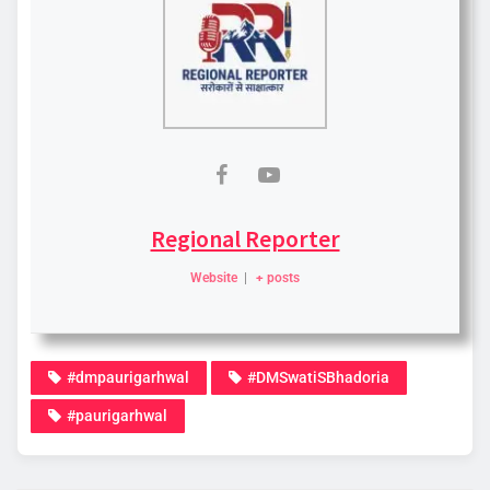
Regional Reporter
Website
|
+ posts
#dmpaurigarhwal
#DMSwatiSBhadoria
#paurigarhwal