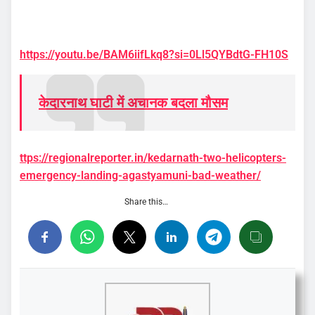
https://youtu.be/BAM6iifLkq8?si=0Ll5QYBdtG-FH10S
केदारनाथ घाटी में अचानक बदला मौसम
ttps://regionalreporter.in/kedarnath-two-helicopters-
emergency-landing-agastyamuni-bad-weather/
Share this…