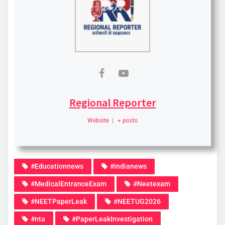
Regional Reporter
Website
|
+ posts
#Educationnews
#indianews
#MedicalEntranceExam
#Neetexam
#NEETPaperLeak
#NEETUG2026
#nta
#PaperLeakInvestigation