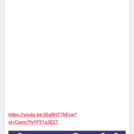
https://youtu.be/jGaRHT7bFcw?
si=Csxm7fyYF51q3E27