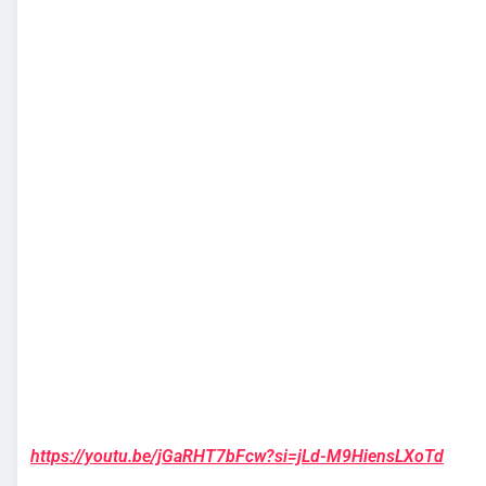
https://youtu.be/jGaRHT7bFcw?si=jLd-M9HiensLXoTd