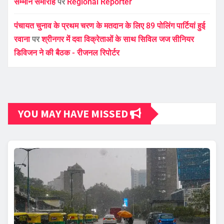
सम्मान समारोह
पर
Regional Reporter
पंचायत चुनाव के प्रथम चरण के मतदान के लिए 89 पोलिंग पार्टियां हुई
रवाना
पर
श्रीनगर में दवा विक्रेताओं के साथ सिविल जज सीनियर
डिविजन ने की बैठक - रीजनल रिपोर्टर
YOU MAY HAVE MISSED