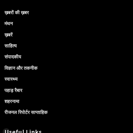
ख़बरों की ख़बर
मंथन
ख़बरें
साहित्य
संपादकीय
विज्ञान और तकनीक
स्वास्थ्य
पहाड़ रैबार
शहरनामा
रीजनल रिपोर्टर साप्ताहिक
Useful Links