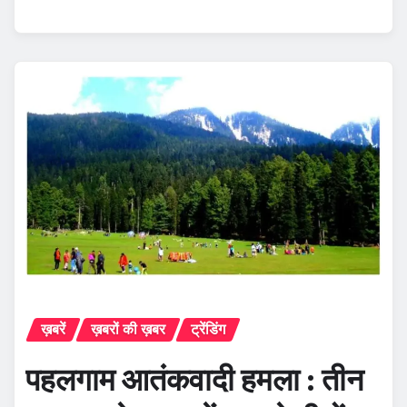
ख़बरें
ख़बरों की ख़बर
ट्रेंडिंग
पहलगाम आतंकवादी हमला : तीन