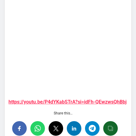
https://youtu.be/P4dYKabSTrA?si=idFh-QEwzwsQhBbj
Share this…