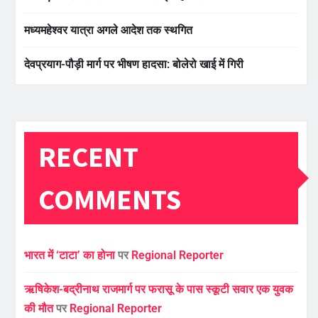
मध्यमहेश्वर यात्रा अगले आदेश तक स्थगित
देवप्रयाग-पौड़ी मार्ग पर भीषण हादसा: बोलेरो खाई में गिरी
RECENT
COMMENTS
भारत में ‘टाटा’ का होना
पर
Regional Reporter
ऋषिकेश-बद्रीनाथ राजमार्ग पर फरासू के पास स्कूटी सवार एक युवक
की मौत
पर
Regional Reporter