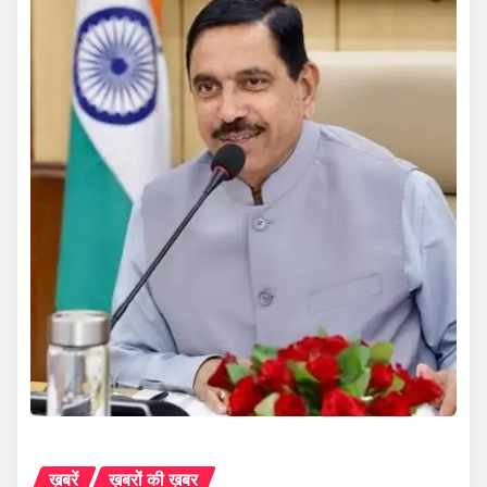
ख़बरें
ख़बरों की ख़बर