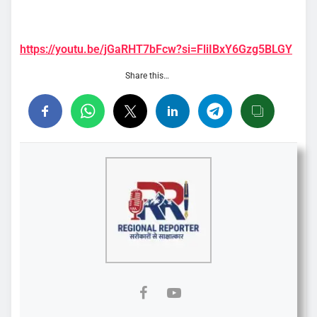
https://youtu.be/jGaRHT7bFcw?si=FliIBxY6Gzg5BLGY
Share this…