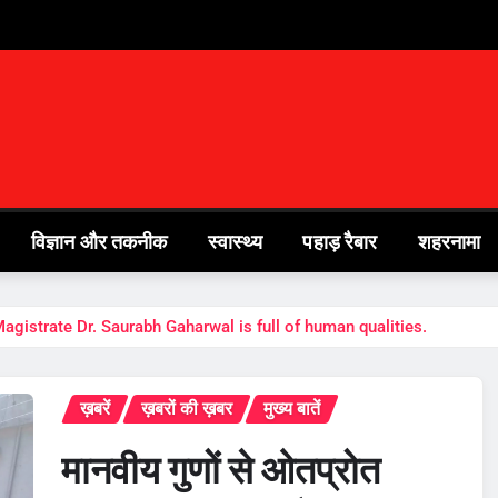
विज्ञान और तकनीक
स्वास्थ्य
पहाड़ रैबार
शहरनामा
ct Magistrate Dr. Saurabh Gaharwal is full of human qualities.
ख़बरें
ख़बरों की ख़बर
मुख्य बातें
मानवीय गुणों से ओतप्रोत