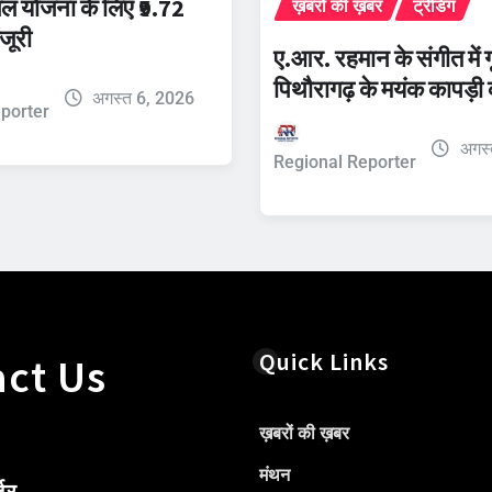
यजल योजना के लिए ₹9.72
ख़बरों की ख़बर
ट्रेंडिंग
जूरी
ए.आर. रहमान के संगीत में गू
पिथौरागढ़ के मयंक कापड़ी
अगस्त 6, 2026
porter
अगस्
Regional Reporter
Quick Links
ct Us
ख़बरों की ख़बर
मंथन
टर