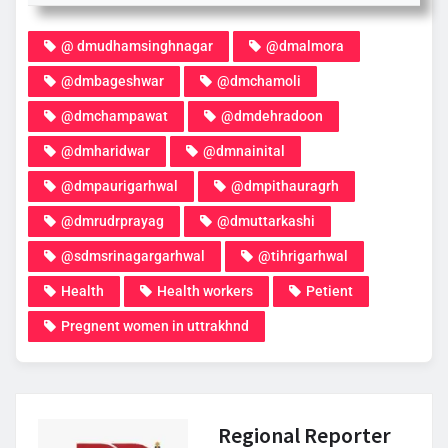
@ dmudhamsinghnagar
@dmalmora
@dmbageshwar
@dmchamoli
@dmchampawat
@dmdehradoon
@dmharidwar
@dmnainital
@dmpaurigarhwal
@dmpithauragrh
@dmrudrprayag
@dmuttarkashi
@sdmsrinagargarhwal
@tihrigarhwal
Health
Health workers
Petient
Pregnent women in uttrakhnd
Regional Reporter