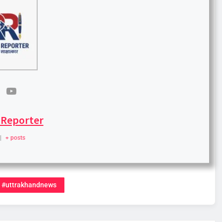
 Reporter
|
+ posts
#uttrakhandnews