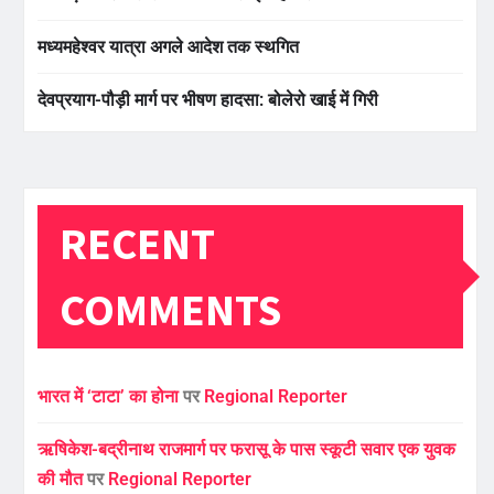
मध्यमहेश्वर यात्रा अगले आदेश तक स्थगित
देवप्रयाग-पौड़ी मार्ग पर भीषण हादसा: बोलेरो खाई में गिरी
RECENT
COMMENTS
भारत में ‘टाटा’ का होना
पर
Regional Reporter
ऋषिकेश-बद्रीनाथ राजमार्ग पर फरासू के पास स्कूटी सवार एक युवक
की मौत
पर
Regional Reporter