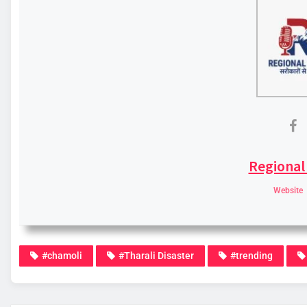
Regional
Website
#chamoli
#Tharali Disaster
#trending