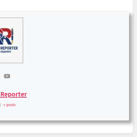
 Reporter
|
+ posts