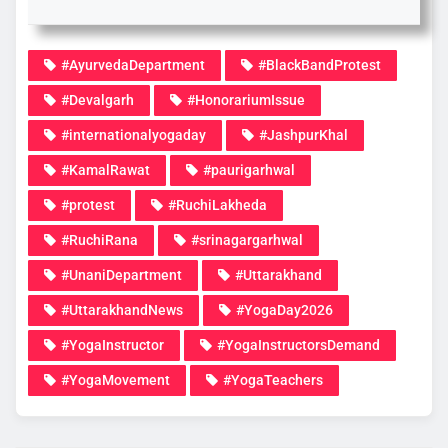
#AyurvedaDepartment
#BlackBandProtest
#Devalgarh
#HonorariumIssue
#internationalyogaday
#JashpurKhal
#KamalRawat
#paurigarhwal
#protest
#RuchiLakheda
#RuchiRana
#srinagargarhwal
#UnaniDepartment
#Uttarakhand
#UttarakhandNews
#YogaDay2026
#YogaInstructor
#YogaInstructorsDemand
#YogaMovement
#YogaTeachers