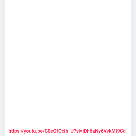
https://youtu.be/C0eGfOcIh_U?si=iDh6aNy6VvkMI9Cd