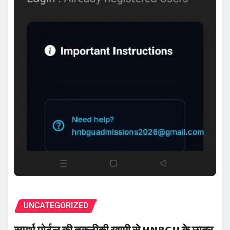
UNCATEGORIZED
समर्थ पोर्टल की तकनीकी खामी से HNBGU के छात्र