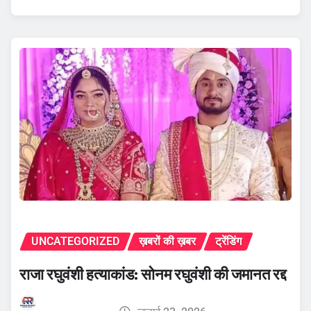
UNCATEGORIZED
ख़बरों की ख़बर
ट्रेंडिंग
राजा रघुवंशी हत्याकांड: सोनम रघुवंशी की जमानत रद्द