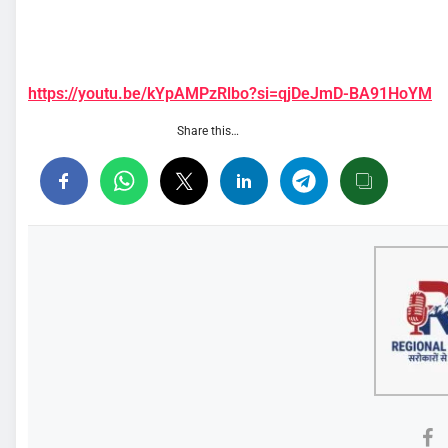
https://youtu.be/kYpAMPzRlbo?si=qjDeJmD-BA91HoYM
Share this…