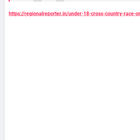
https://regionalreporter.in/under-18-cross-country-race-o