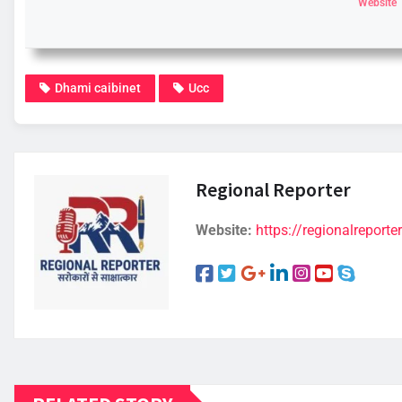
Website
Dhami caibinet
Ucc
Regional Reporter
Website:
https://regionalreporter