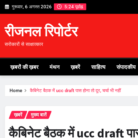
Skip
गुरूवार, 6 अगस्त 2026
5:24 पूर्वाह्न
to
content
रीजनल रिपोर्टर
सरोकारों से साक्षात्कार
ख़बरों की ख़बर
मंथन
ख़बरें
साहित्य
संपादकीय
Home
कैबिनेट बैठक में ucc draft पास होना तो दूर, चर्चा भी नहीं
ख़बरें
मुख्य बातें
कैबिनेट बैठक में ucc draft पास 