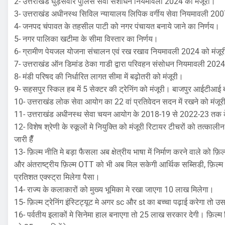
2- उत्तराखंड घुड़सवार पुलिस सेवा संशोधन नियमावली 2024 को मंजूरी।
3- उत्तराखंड अधीनस्थ सिविल न्यायालय लिपिक वर्गीय सेवा नियमावली 200
4- जनपद चंपावत के तहसील पाटी को नगर पंचायत बनाये जाने का निर्णय।
5- नगर पालिका खटीमा के सीमा विस्तार का निर्णय।
6- ग्रामीण पेयजल योजना संचालन एवं रख रखाव नियमावली 2024 को मंजू
7- उत्तराखंड ऑन डिमांड ठेका गाडी द्वारा परिवहन संसोधन नियमावली 202
8- मंडी परिषद की निर्धारित लागत सीमा में बढ़ोतरी को मंजूरी।
9- सहसपुर स्किल हब में 5 सेक्टर की ट्रेनिंग को मंजूरी। बाजपुर आईटीआई
10- उत्तराखंड लोक सेवा आयोग का 22 वां प्रतिवेदन सदन में रखने को मंजूर
11- उत्तराखंड अधीनस्थ सेवा चयन आयोग के 2018-19 से 2022-23 तक के 
12- विशेष श्रेणी के स्कूलों मे नियुक्ति को मंजूरी रिटायर टीचरों को तत्काली
जारी हैँ
13- फ़िल्म नीति मे बड़ा फैसला अब क्षेत्रीय भाषा में निर्माण करने वाले को फ़ि
और अंतराष्ट्रीय फ़िल्म OTT को भी अब मिल सकेगी आर्थिक सब्सिडी, फ़िल्म 
प्रतिशत एक्स्ट्रा मिलेगा पैसा।
14- राज्य के कलाकारों को मुख्य भूमिका मे रखा जाएगा 10 लाख मिलेगा।
15- फ़िल्म ट्रेनिंग इंस्टिट्यूट मे अगर sc और st का बच्चा पढ़ाई करेगा त
16- पर्वतीय इलाकों मे सिनेमा हाल बनाएगा तो 25 लाख सरकार देगी। फ़िल्म सि