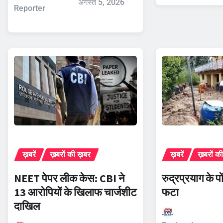
अगस्त 5, 2026
Reporter
ख़बरें
ख़बरों की ख़बर
ख़बरें
ख़बरों क
NEET पेपर लीक केस: CBI ने
रुद्रप्रयाग के पो
13 आरोपियों के खिलाफ चार्जशीट
फटा
दाखिल