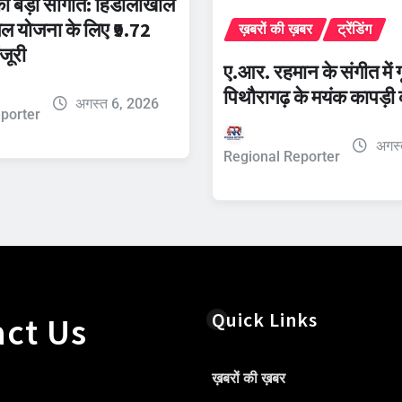
को बड़ी सौगात: हिंडोलाखाल
यजल योजना के लिए ₹9.72
ख़बरों की ख़बर
ट्रेंडिंग
जूरी
ए.आर. रहमान के संगीत में गू
पिथौरागढ़ के मयंक कापड़ी
अगस्त 6, 2026
porter
अगस्
Regional Reporter
Quick Links
ct Us
ख़बरों की ख़बर