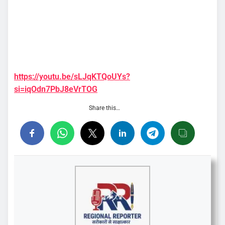
https://youtu.be/sLJqKTQoUYs?
si=iqOdn7PbJ8eVrTOG
Share this…