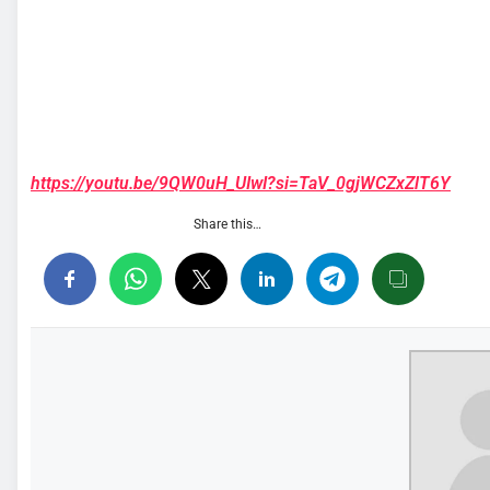
https://youtu.be/9QW0uH_UIwI?si=TaV_0gjWCZxZlT6Y
Share this…