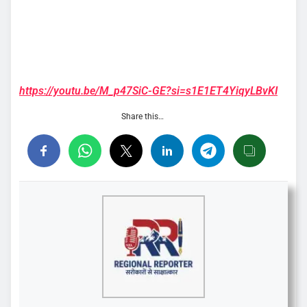
https://youtu.be/M_p47SiC-GE?si=s1E1ET4YiqyLBvKI
Share this…