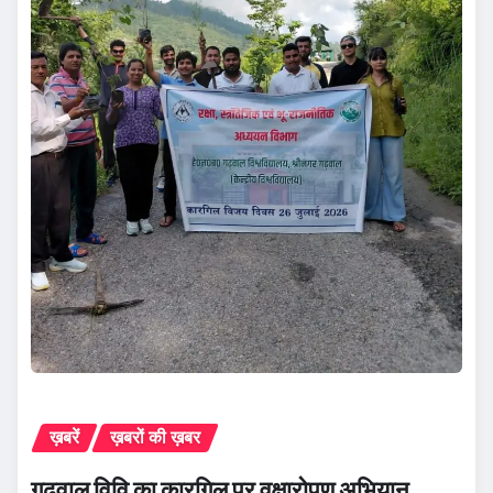
ख़बरें
ख़बरों की ख़बर
गढ़वाल विवि का कारगिल पर वृक्षारोपण अभियान