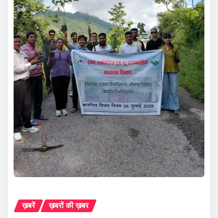
ख़बरें
ख़बरों की ख़बर