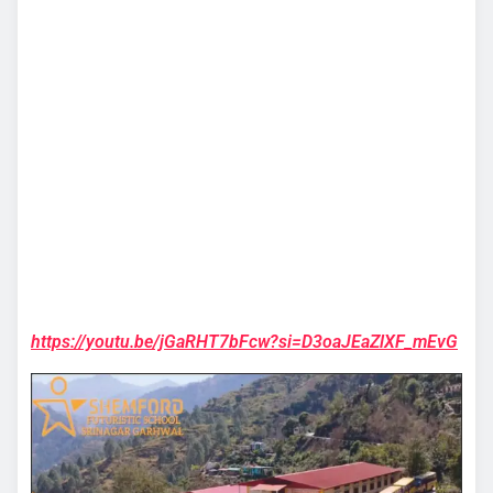
https://youtu.be/jGaRHT7bFcw?si=D3oaJEaZlXF_mEvG