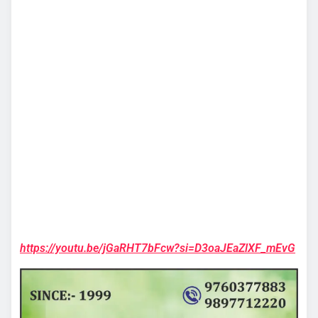
https://youtu.be/jGaRHT7bFcw?si=D3oaJEaZlXF_mEvG