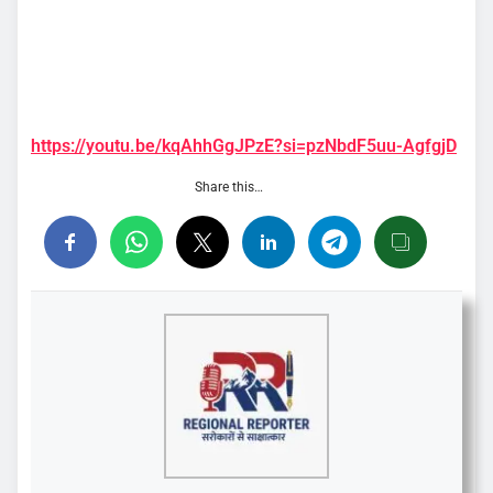
https://youtu.be/kqAhhGgJPzE?si=pzNbdF5uu-AgfgjD
Share this…