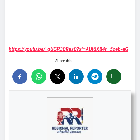
https://youtu.be/_gUGR30Res0?si=AUt6X84n_5zeb-eG
Share this…