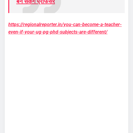
बन सकेंगे प्रोफेसर
https://regionalreporter.in/you-can-become-a-teacher-
even-if-your-ug-pg-phd-subjects-are-different/