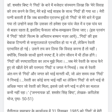
डॉ. शमशेर बिष्ट ने ‘गिर्दा’ के बारे में मजेदार संस्मरण लिखा कि ‘मेरे विवाह
को तय करने के लिए, मेरे बड़े भाई साहब के साथ ‘गिर्दा’ ही गया था। मेरी
पत्नी बताती है कि जब बातचीत प्रारम्भ हुई तो ‘गिर्दा’ से मेरे बारे में पूछा
गया तो उन्होने कहा कि उसका तो हमेशा एक पांव जेल में व एक पांव घर
से बाहर रहता है, इसलिए फैसला सोच-समझकर लिया जाए। (इस प्रसंग
में ‘गिर्दा’ ‘शोले’ फिल्म के अभिताभ बच्चन नज़र आये)…‘गिर्दा’ की इस
बेबाक टिप्पणी से ससुरालवाले प्रभावित हो या न हों, लेकिन रेवती
प्रभावित हो गई। उसने तय कर लिया कि विवाह करना है तो यहीं।
क्योंकि, जिसके साथी इतने स्पष्ट हैं, वे लोग जीवन में भी ठीक होंगे।
‘गिर्दा’ की स्पष्टवादिता का लाभ मुझे मिला।…जब मेरे रेवती के साथ फेरे
हुए तो खीलें देने की परम्परा ‘गिर्दा’ व जगत ने निभाई। तब से रेवती
अंतःमन से ‘गिर्दा’ और जगत को भाई मानती थी, जो अंत समय तक ‘गिर्दा’
ने निभाई।…रेवती का कोई सगा भाई नहीं था लेकिन ‘गिर्दा’ से सगे भाई से
अधिक प्यार जो रेवती को मिला, इससे उसे सगे भाई न होने का मलाल
कभी नहीं रहा।’ (‘जननायक डॉ. शमशेर सिंह बिष्ट’, लेखक- कपिलेश
भोज, पृष्ठ- 50-51)
नैनीताल समाचार के कार्यालय में 31 दिसम्बर, 1985 को ‘गिर्दा’ से मेरी