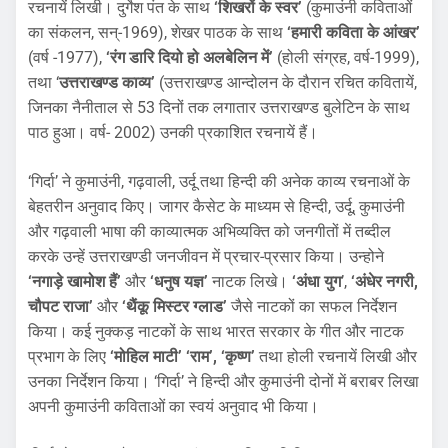
रचनायें लिखी। दुर्गेश पंत के साथ
‘शिखरों के स्वर’
(कुमाउंनी कविताओं
का संकलन, सन्-1969), शेखर पाठक के साथ
‘हमारी कविता के आंखर’
(वर्ष -1977),
‘रंग डारि दियो हो अलबेलिन में’
(होली संग्रह, वर्ष-1999),
तथा ‘
उत्तराखण्ड काव्य’
(उत्तराखण्ड आन्दोलन के दौरान रचित कवितायें,
जिनका नैनीताल से 53 दिनों तक लगातार उत्तराखण्ड बुलेटिन के साथ
पाठ हुआ। वर्ष- 2002) उनकी प्रकाशित रचनायें हैं।
‘गिर्दा’ ने कुमाउंनी, गढ़वाली, उर्दू तथा हिन्दी की अनेक काव्य रचनाओं के
बेहतरीन अनुवाद किए। जागर कैसेट के माध्यम से हिन्दी, उर्दू, कुमाउंनी
और गढ़वाली भाषा की काव्यात्मक अभिव्यक्ति को जनगीतों में तब्दील
करके उन्हें उत्तराखण्डी जनजीवन में प्रचार-प्रसार किया। उन्होने
‘नगाड़े खामोश हैं’
और
‘धनुष यज्ञ’
नाटक लिखे।
‘अंधा युग
’,
‘अंधेर नगरी,
चौपट राजा’
और
‘थैंकू मिस्टर ग्लाड’
जैसे नाटकों का सफल निर्देशन
किया। कई नुक्कड़ नाटकों के साथ भारत सरकार के गीत और नाटक
प्रभाग के लिए
‘मोहिल माटी’ ‘राम’, ‘कृष्ण’
तथा होली रचनायें लिखी और
उनका निर्देशन किया। ‘गिर्दा’ ने हिन्दी और कुमाउंनी दोनों में बराबर लिखा
अपनी कुमाउंनी कविताओं का स्वयं अनुवाद भी किया।