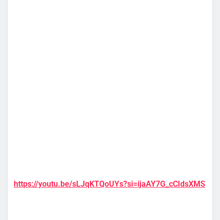
https://youtu.be/sLJqKTQoUYs?si=ijaAY7G_cCIdsXMS