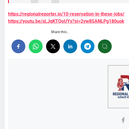
https://regionalreporter.in/10-reservation-in-these-jobs/
https://youtu.be/sLJqKTQoUYs?si=2yw8SANLPg180uok
Share this…