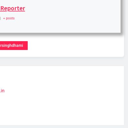
 Reporter
|
+ posts
rsinghdhami
.in