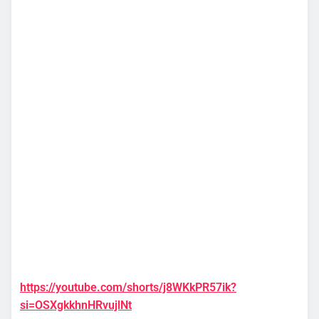
https://youtube.com/shorts/j8WKkPR57ik?
si=OSXgkkhnHRvujlNt