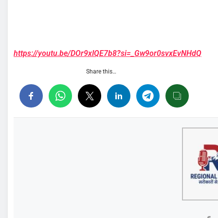
https://youtu.be/DOr9xIQE7b8?si=_Gw9or0svxEvNHdQ
Share this…