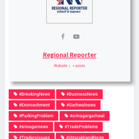
Regional Reporter
Website
|
+ posts
#BreakingNews
#BusinessNews
#Encroachment
#Garhwalnews
#ParkingProblem
#srinagargarhwal
#srinagarnews
#TradeProblems
#TradersIssues
#UttarakhandNews