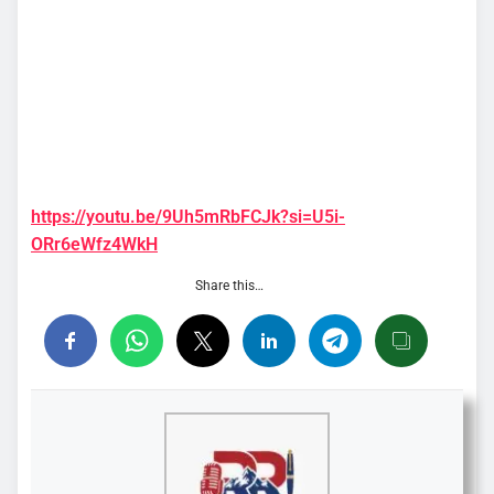
https://youtu.be/9Uh5mRbFCJk?si=U5i-
ORr6eWfz4WkH
Share this…