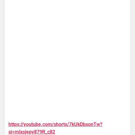
https://youtube.com/shorts/7kUkDbsonTw?
si=mlxsjepy879R_c82