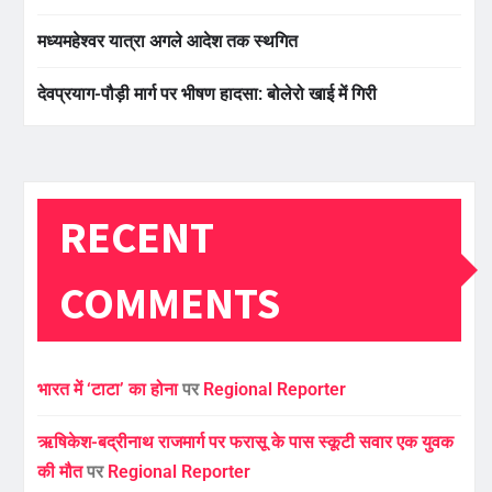
मध्यमहेश्वर यात्रा अगले आदेश तक स्थगित
देवप्रयाग-पौड़ी मार्ग पर भीषण हादसा: बोलेरो खाई में गिरी
RECENT
COMMENTS
भारत में ‘टाटा’ का होना
पर
Regional Reporter
ऋषिकेश-बद्रीनाथ राजमार्ग पर फरासू के पास स्कूटी सवार एक युवक
की मौत
पर
Regional Reporter