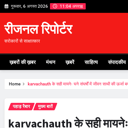
Skip
गुरूवार, 6 अगस्त 2026
11:04 अपराह्न
to
content
रीजनल रिपोर्टर
सरोकारों से साक्षात्कार
ख़बरों की ख़बर
मंथन
ख़बरें
साहित्य
संपादकीय
Home
karvachauth के सही मायनेः घने संघर्षों में जीवन साथी की ऊर्जा बन 
पहाड़ रैबार
मुख्य बातें
karvachauth के सही मायनेः घन