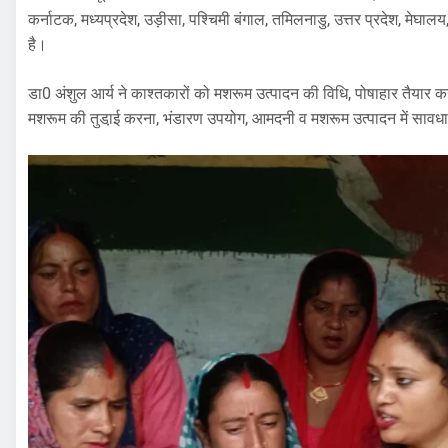
कर्नाटक, मध्यप्रदेश, उड़ीसा, पश्चिमी बंगाल, तमिलनाडु, उत्तर प्रदेश, मेघ
है।
डा0 अंशुल आर्य ने काश्तकारों को मशरूम उत्पादन की विधि, पोषाहार तैयार 
मशरूम की तुडा़ई करना, भंडारण उपयोग, आमदनी व मशरूम उत्पादन में सावध