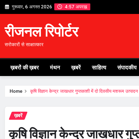
Skip
गुरूवार, 6 अगस्त 2026
4:57 अपराह्न
to
content
रीजनल रिपोर्टर
सरोकारों से साक्षात्कार
ख़बरों की ख़बर
मंथन
ख़बरें
साहित्य
संपादकीय
Home
कृषि विज्ञान केन्द्र जाखधार गुप्तकाशी में दो दिवसीय मशरूम उत्पाद
ख़बरें
कृषि विज्ञान केन्द्र जाखधार गु