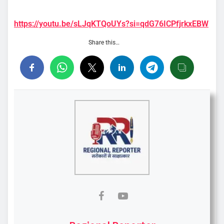
https://youtu.be/sLJqKTQoUYs?si=qdG76ICPfjrkxEBW
Share this…