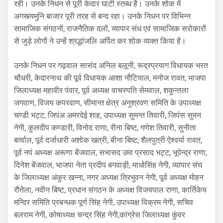
रही। उनके निधन से पूरी केदार घाटी स्तब्ध है। उनके शोक में
अगस्त्यमुनि बाजार पूरी तरह से बन्द रहा। उनके निधन पर विभिन्न
सामाजिक संगठनों, राजनैतिक दलों, व्यापार संध एवं सामाजिक सरोकारों
से जुड़े लोगों ने उन्हें श्रद्धांजलि अर्पित कर शोक व्यक्त किया है।
उनके निधन पर गढ़वाल सासंद अनिल बलूनी, रूद्रप्रयाग विधायक भरत
चौधरी, केदारनाथ की पूर्व विधायक आशा नौटियाल, मनोज रावत, भाजपा
जिलाध्यक्ष महावीर पंवार, पूर्व अध्यक्ष वाचस्पति सेमवाल, शकुन्तला
जगवाण, विजय कपरवाण, सीमान्त क्षेत्र अनुश्रवण समिति के उपाध्यक्ष
चण्डी भट्ट, जिपंअ अमरदेई शाह, उपाध्यक्ष सुमन्त तिवारी, जिपंस सुमन
नेगी, कुलदीप कण्डारी, विनोद राणा, रीना बिष्ट, गणेश तिवारी, सुनीता
बर्त्वाल, पूर्व दर्जाधारी अशोक खत्री, बीना बिष्ट, शैलपुत्री ऐश्वर्या रावत,
पूर्व नपं अध्यक्ष अरूणा बेंजवाल, सभासद उमा प्रसाद भट्ट, भूपेन्द्र राणा,
दिनेश बेंजवाल, भाजपा नेता प्रदीप बगवाड़ी, माधोसिंह नेगी, व्यापार संघ
के जिलाध्यक्ष अंकुर खन्ना, नगर अध्यक्ष त्रिभुवन नेगी, पूर्व अध्यक्ष मोहन
रौतेला, नवीन बिष्ट, प्रधान संगठन के अध्यक्ष विजयपाल राणा, कार्तिकेय
मन्दिर समिति प्रबन्धक पूर्ण सिंह नेगी, उपाध्यक्ष विक्रम नेगी, सचिव
बलराम नेगी, कोषाध्यक्ष चन्द्र सिंह नेगी,कांग्रेस जिलाध्यक्ष कुंवर