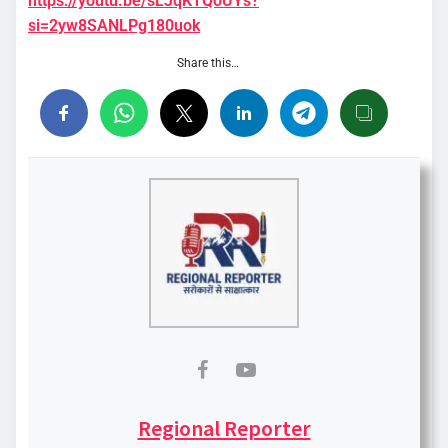
https://youtu.be/sLJqKTQoUYs?
si=2yw8SANLPg180uok
Share this…
Regional Reporter