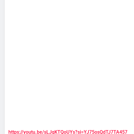
https://youtu.be/sLJqKTQoUYs?si=YJ75osQdTJ7TA457