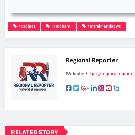
#cabinet
#cmdhami
#uttrakhandnews
Regional Reporter
Website:
https://regionalreporter
RELATED STORY