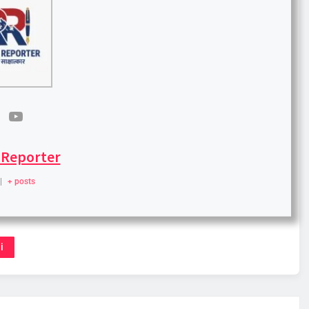
 Reporter
|
+ posts
i