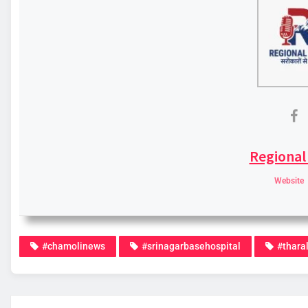
Regional
Website
#chamolinews
#srinagarbasehospital
#tharal