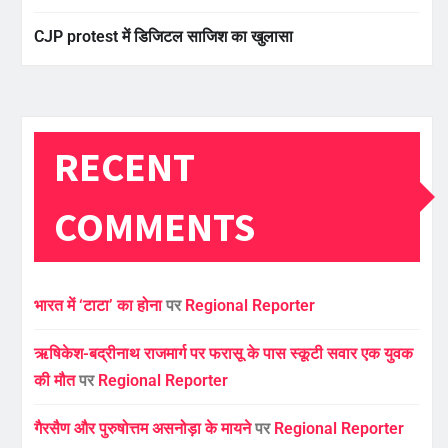
CJP protest में डिजिटल साजिश का खुलासा
RECENT
COMMENTS
भारत में ‘टाटा’ का होना
पर
Regional Reporter
ऋषिकेश-बद्रीनाथ राजमार्ग पर फरासू के पास स्कूटी सवार एक युवक
की मौत
पर
Regional Reporter
गैरसैण और पुरुषोत्तम असनोड़ा के मायने
पर
Regional Reporter