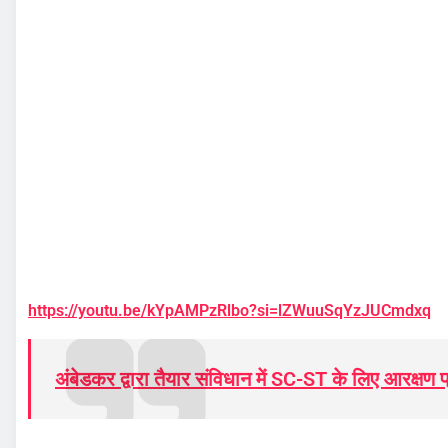
https://youtu.be/kYpAMPzRlbo?si=lZWuuSqYzJUCmdxq
अंबेडकर द्वारा तैयार संविधान में SC-ST के लिए आरक्षण प