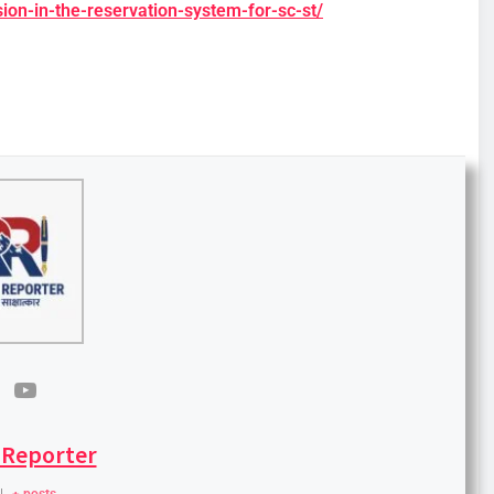
sion-in-the-reservation-system-for-sc-st/
 Reporter
|
+ posts