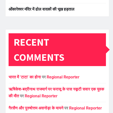
ओंकारेश्वर मंदिर में ढोल वादकों की भूख हड़ताल
RECENT
COMMENTS
भारत में ‘टाटा’ का होना
पर
Regional Reporter
ऋषिकेश-बद्रीनाथ राजमार्ग पर फरासू के पास स्कूटी सवार एक युवक
की मौत
पर
Regional Reporter
गैरसैण और पुरुषोत्तम असनोड़ा के मायने
पर
Regional Reporter