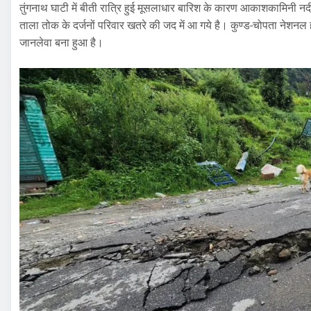
तुंगनाथ घाटी में बीती रात्रि हुई मूसलाधार बारिश के कारण आकाशकामिनी नद
ताला तोक के दर्जनों परिवार खतरे की जद में आ गये है। कुण्ड-चोपता नेशनल
जानलेवा बना हुआ है।