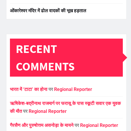
ओंकारेश्वर मंदिर में ढोल वादकों की भूख हड़ताल
RECENT
COMMENTS
भारत में ‘टाटा’ का होना
पर
Regional Reporter
ऋषिकेश-बद्रीनाथ राजमार्ग पर फरासू के पास स्कूटी सवार एक युवक
की मौत
पर
Regional Reporter
गैरसैण और पुरुषोत्तम असनोड़ा के मायने
पर
Regional Reporter